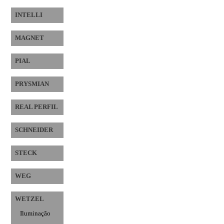
INTELLI
MAGNET
PIAL
PRYSMIAN
REAL PERFIL
SCHNEIDER
STECK
WEG
WETZEL
Iluminação