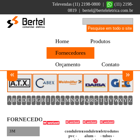
Televendas (11) 2198-0800 |
(11) 2198-
0819
|
bertel@berteleletrica.com.br
Home
Produtos
Fornecedores
Orçamento
Contato
«
»
A
B
C
D
E
F
G
H
I
J
K
L
M
N
O
P
Q
R
S
T
U
V
W
X
Y
Z
FORNECEDORES
conduletes
conduletes
eletrodutos
3M
pvc -
alum -
- tubos -