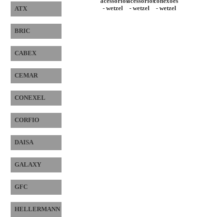
acessórios
acessórios
conexões
- wetzel
- wetzel
- wetzel
ATX
BRIC
CABEX
CEMAR
CONEXEL
CORFIO
DAISA
GALAXY
GFC
HELLERMANN