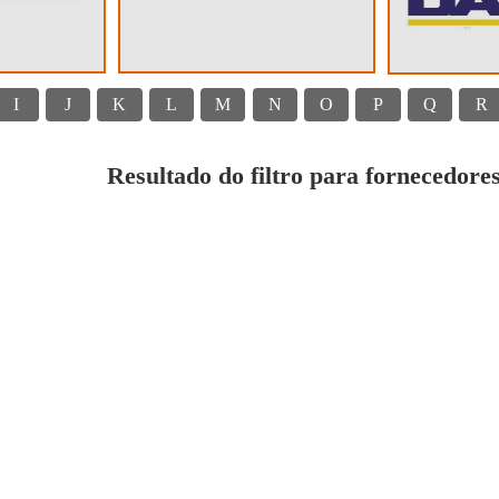
I
J
K
L
M
N
O
P
Q
R
Resultado do filtro para fornecedores