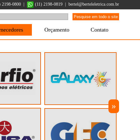
1) 2198-0800 |
(11) 2198-0819
|
bertel@berteleletrica.com.br
rnecedores
Orçamento
Contato
»