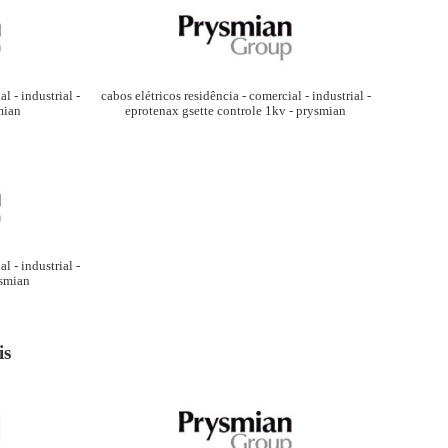
l - industrial -
cabos elétricos residência - comercial - industrial -
mian
eprotenax gsette controle 1kv - prysmian
l - industrial -
ysmian
is