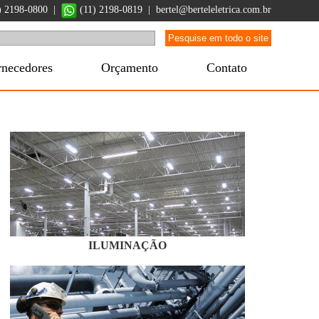
1) 2198-0800 |
(11) 2198-0819
|
bertel@berteleletrica.com.br
rnecedores
Orçamento
Contato
ILUMINAÇÃO