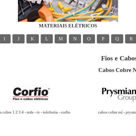
MATERIAIS ELÉTRICOS
I
J
K
L
M
N
O
P
Q
R
Fios e Cabo
Cabos Cobre 
cabos cobre nú - prysm
 cobre 1 2 3 4 - rede - tv - telefonia - corfio