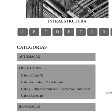
INFRAESTRUTURA
A
B
C
D
E
F
G
H
CATEGORIAS
AUTOMAÇÃO
FIOS E CABOS
Cabos Cobre Nú
Cabos de Rede - TV - Telefonia
Cabos Elétricos Residência - Comercial - Industrial
cabos
Cabos Especiais
ILUMINAÇÃO