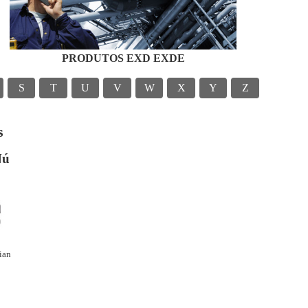
PRODUTOS EXD EXDE
S
T
U
V
W
X
Y
Z
s
Nú
ian