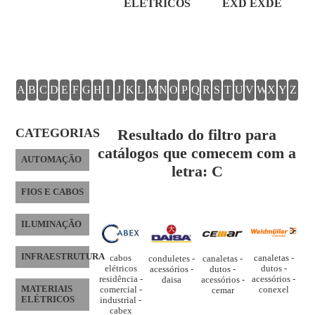
ELÉTRICOS
EXD EXDE
A
B
C
D
E
F
G
H
I
J
K
L
M
N
O
P
Q
R
S
T
U
V
W
X
Y
Z
CATEGORIAS
Resultado do filtro para
catálogos que comecem com a
AUTOMAÇÃO
letra: C
FIOS E CABOS
ILUMINAÇÃO
INFRAESTRUTURA
canaletas -
cabos
canaletas -
conduletes -
dutos -
elétricos
dutos -
acessórios -
acessórios -
residência -
acessórios -
daisa
MATERIAIS
conexel
comercial -
cemar
ELÉTRICOS
industrial -
cabex