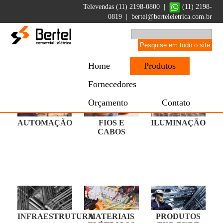
Televendas (11) 2198-0800 |
(11) 2198-
0819
|
bertel@berteleletrica.com.br
Home
Produtos
Fornecedores
Orçamento
Contato
AUTOMAÇÃO
FIOS E
ILUMINAÇÃO
CABOS
INFRAESTRUTURA
MATERIAIS
PRODUTOS