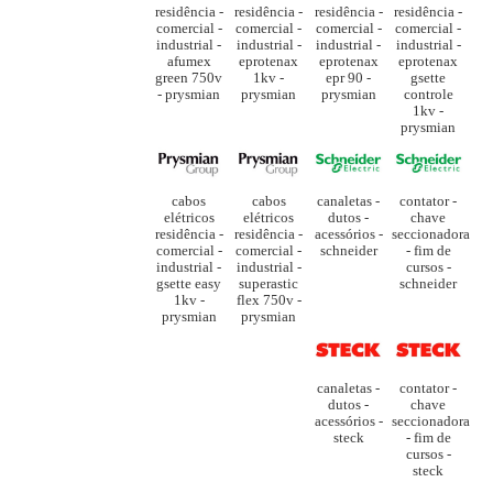
residência -
residência -
residência -
residência -
comercial -
comercial -
comercial -
comercial -
industrial -
industrial -
industrial -
industrial -
afumex
eprotenax
eprotenax
eprotenax
green 750v
1kv -
epr 90 -
gsette
- prysmian
prysmian
prysmian
controle
1kv -
prysmian
cabos
cabos
canaletas -
contator -
elétricos
elétricos
dutos -
chave
residência -
residência -
acessórios -
seccionadora
comercial -
comercial -
schneider
- fim de
industrial -
industrial -
cursos -
gsette easy
superastic
schneider
1kv -
flex 750v -
prysmian
prysmian
canaletas -
contator -
dutos -
chave
acessórios -
seccionadora
steck
- fim de
cursos -
steck