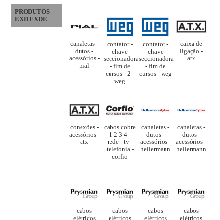
PRODUTOS
EXD EXDE
canaletas -
caixa de
contator -
contator -
dutos -
ligação -
chave
chave
acessórios -
atx
seccionadora
seccionadora
pial
- fim de
- fim de
cursos - 2 -
cursos - weg
weg
cabos cobre
conexões -
canaletas -
canaletas -
1 2 3 4 -
acessórios -
dutos -
dutos -
rede - tv -
atx
acessórios -
acessórios -
telefonia -
hellermann
hellermann
corfio
cabos
cabos
cabos
cabos
elétricos
elétricos
elétricos
elétricos