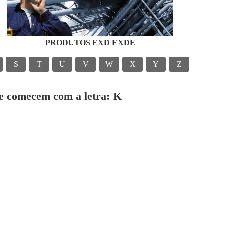
PRODUTOS EXD EXDE
S
T
U
V
W
X
Y
Z
ue comecem com a letra: K