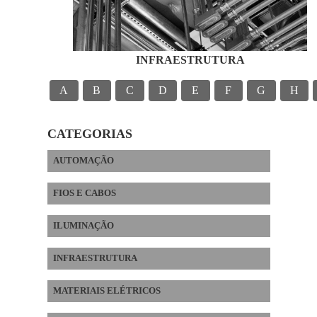
INFRAESTRUTURA
A
B
C
D
E
F
G
H
CATEGORIAS
AUTOMAÇÃO
FIOS E CABOS
ILUMINAÇÃO
INFRAESTRUTURA
MATERIAIS ELÉTRICOS