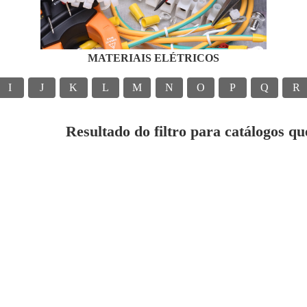
MATERIAIS ELÉTRICOS
I
J
K
L
M
N
O
P
Q
R
Resultado do filtro para catálogos q