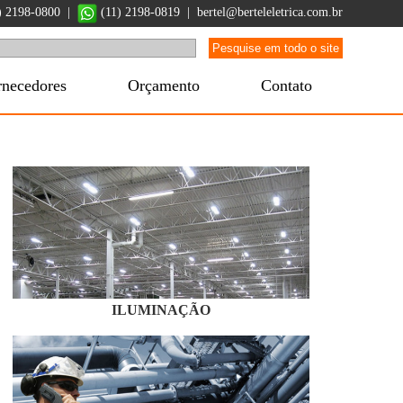
1) 2198-0800 |
(11) 2198-0819
|
bertel@berteleletrica.com.br
rnecedores
Orçamento
Contato
ILUMINAÇÃO