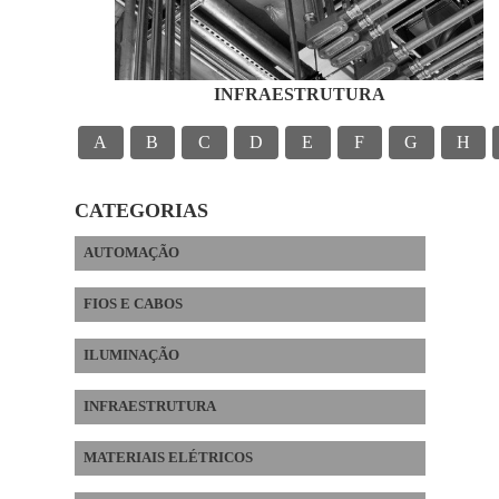
INFRAESTRUTURA
A
B
C
D
E
F
G
H
CATEGORIAS
AUTOMAÇÃO
FIOS E CABOS
ILUMINAÇÃO
INFRAESTRUTURA
MATERIAIS ELÉTRICOS