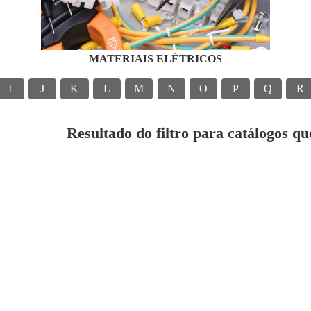
MATERIAIS ELÉTRICOS
I
J
K
L
M
N
O
P
Q
R
Resultado do filtro para catálogos q