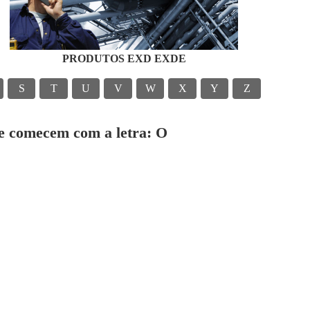
PRODUTOS EXD EXDE
S
T
U
V
W
X
Y
Z
ue comecem com a letra: O