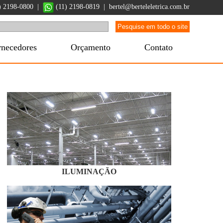
1) 2198-0800 |
(11) 2198-0819
|
bertel@berteleletrica.com.br
rnecedores
Orçamento
Contato
ILUMINAÇÃO